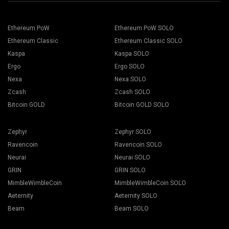
เซิร์ฟเวอร์ที่ใกล้ที่สุดกับคุณ ตำแหน่งเริ่มต้นสำหรับยุโรปคือ EU
เลือกแท่นขุดเจาะของคุณและกดปุ่มการขุด
Ethereum PoW
Ethereum PoW SOLO
Ethereum Classic
Ethereum Classic SOLO
Kaspa
Kaspa SOLO
Ergo
Ergo SOLO
เลือก กระเป๋าเงิน เหรียญ และนักขุด จากรายการแบบเลื่อนลง
Nexa
Nexa SOLO
Zcash
Zcash SOLO
Bitcoin GOLD
Bitcoin GOLD SOLO
กดปุ่ม เลือกใช้ทั้งหมด เพื่อเริ่มการขุด
Zephyr
Zephyr SOLO
Ravencoin
Ravencoin SOLO
Neurai
Neurai SOLO
GRIN
GRIN SOLO
MimbleWimbleCoin
MimbleWimbleCoin SOLO
Aeternity
Aeternity SOLO
Beam
Beam SOLO
เลือกซอฟต์แวร์การขุดที่เหมาะสม พบซอฟต์แวร์การขุดที่แนะนำ
ได้ในหน้า "
วิธีการเริ่มต้น
" สำหรับ BEAM เราขอแนะนำ Gminer
ตั้งชื่อ Flight Sheet แล้วกดปุ่ม Create Flight Sheet