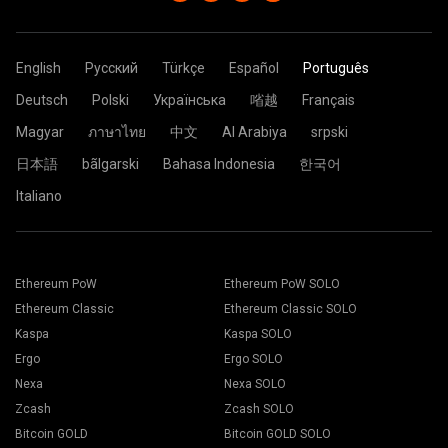
Worker: YOUR_ADDRESS.ASIC_ID
caracteres. Use letras, números e símbolos em inglês "-" e "_".
Ethereum. Isso pode ser causado pelo crescente problema de
mais próximo de você. Em caso de dúvida, selecione
ASIC_ID é o nome do ASIC, conforme você deseja que seja
Você pode deixá-lo vazio.
arquivo DAG
YOUR_ADDRESS é o seu endereço de carteira da ZEC.
.
sempre o servidor da UE.
mostrado na página de estatísticas do mineiro. Máximo de 32
ASIC_ID é o nome do ASIC, conforme você deseja que seja
Cole o endereço da carteira no campo “Carteira”.
caracteres. Use letras, números e símbolos em inglês "-" e "_".
Password: x
mostrado na página de estatísticas do mineiro. Máximo de 32
Você pode deixá-lo vazio.
Clique no botão Aplicar.
English
Русский
Türkçe
Español
Português
caracteres. Use letras, números e símbolos em inglês "-" e "_".
A configuração agora é enviada para a plataforma de
Password: x
Você pode deixá-lo vazio.
mineração e o processo para minerar é iniciado de
Deutsch
Polski
Українська
㗂越
Français
Clique no Pool.
maneira automática.
Password: x
Está tudo pronto e sua plataforma de mineração está
Magyar
ภาษาไทย
中文
Al Arabiya
srpski
minerando no 2Miners pool.
日本語
bãlgarski
Bahasa Indonesia
한국어
Cole o endereço da sua carteira no campo Endereço e
Italiano
digite o nome dele no campo Nome abaixo. Pressione o
Escolha o software de mineração apropriado. O software
botão Criar.
de mineração recomendado pode ser encontrado na
Escolha o pool de mineração 2Miners. Quando o pop-up
página "
Como iniciar
". Pressione o botão Salvar.
aparecer, selecione o local do servidor mais próximo a
Vá para a guia Trabalhadores.
você. O local padrão para a Europa é a UE.
Selecione suas plataformas de mineração e pressione o
Ethereum PoW
Ethereum PoW SOLO
botão Mining.
Ethereum Classic
Ethereum Classic SOLO
Kaspa
Kaspa SOLO
Ergo
Ergo SOLO
Nexa
Nexa SOLO
Zcash
Zcash SOLO
Escolha sua carteira, moeda e mineração na lista
Bitcoin GOLD
Bitcoin GOLD SOLO
suspensa.