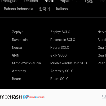
Português
Deutsch
Polski
Українська
㗂越
Fran
t Górnictwo i Górnicze
Wszystko jest gotow
óstkę.
łowo opisuje, czym jest
kopalni 2Miners.
Bahasa Indonesia
한국어
Italiano
e szanse (dokładnie sześć
 nie możesz wygrać. Załóżmy,
żadnej nagrody.
esz połączyć siły razem z
 sprawiedliwy sposób – ty
Zephyr
Zephyr SOLO
Nerv
, aby za znaleziony blok
Wklej adres swojego 
ecie, zajęłoby to siedem
Ravencoin
Ravencoin SOLO
Bitco
polu Name poniżej. Na
Wybierz odpowiednie
legą, ale świat nie jest
Wybierz kopalnię gór
oprogramowanie górni
Neurai
Neurai SOLO
Quai
okienko, wybierz najb
na przycisk Zapisz.
ujący:
Pool2MinersBot
XI Wieku
(w języku
dla Europy jest EU.
GRIN
GRIN SOLO
Quai
Przejść do zakładki 
Wybierz swoje platfo
MimbleWimbleCoin
MimbleWimbleCoin SOLO
Pearl
 Android, które mogą
 skonfigurować, skorzystaj z
Aeternity
Aeternity SOLO
Beam
Beam SOLO
Pol
Wybierz swój portfel, 