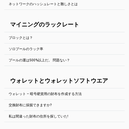
SSLプールのホスト名の前にssl://を追加します。たとえば、
他の収益性計算ツールも使用できます:
ネットワークのハッシュレートと難しさとは
たのハッシュレートを決定します。この値は、報告されたハッシュ
PhoenixMiner.exe -coin eth -pool ssl://eth.2miners.com:12020 -wal
プールページの右上にウォレットアドレスを入力すると、プールの
https://whattomine.com/
レートとは少し異なる場合があります（マイニングソフトウェア
YOUR_ADDRESS.RIG_ID
ウェブサイトでリグの動作を常に確認できます。
で）。
しかし、別の戦略がある。自分の選んだプールの「オンラインのマ
この記事をチェックしてくださいe
"採掘の難しさとネットワークハ
Ethminer (全てのエサッシュ硬貨)
イナー」ページに行き、自分と似たハッシュレートを持つマイナー
ッシュレートが説明された"
マイニングのラックレート
を見つけることができる。彼の統計を見て、1時間12時間1日1週間1
SSLプールのホスト名の前にstratum1+tls://を追加します。たとえ
カ月でいくら稼げるかを見てみましょう。この方法は、探している
ば、
期間オンラインになっていた作業者を選択した場合にのみ有効で
ethminer.exe --farm-recheck 2000 -U -P
ブロックとは？
す。
stratum1+tls://YOUR_ADDRESS.RIG_ID@eth.2miners.com:12020
Gminer (AE, GRIN, BTG, BTCZ, ZEL)
ソロプールのラック率
マイニングは自然において確率的です。統計的に見てより早いブロ
プールには公式モバイルアプリもあります：
--ssl 1 1パラメータを追加します。例：
ックを見つけたら、平均的には、もっと時間がかかれば運が良いと
App Storeでダウンロード
|
Google Playでダウンロード
miner.exe --algo aeternity --server ae.2miners.com --port 14040 --
プールの運は500%以上だ。 問題ない？
は思えない。完璧な世界のプールでは、100%の幸運の価値でブロッ
さいころを振っていて、6を取る必要があると仮定しよう 完璧な世
user YOUR_ADDRESS.RIG_ID --ssl 1
クを見つけることができます。100%未満とは、プールが運が良かっ
界では、何回も回せば6が16,67%出る、すなわち6回（サイコロに6
たことを意味します。100%以上は、プールが運が悪かったことを意
T-Rex (RVN, XZC)
つの顔があるから）に1回出るはずですね。
はい。
万事順調だ。
心配しないで。
味します。
SSLプールのホスト名の前にstratum1+tls://を追加します。たとえ
ウォレットとウォレットソフトウエア
実生活では運が良く、実験すれば6番が数回連続で現れる。
マイニングは自然において確率的です。統計的に見てより早いブロ
ば、
ックを見つけたら、平均的には、もっと時間がかかれば運が良いと
採鉱での解決策探索は、奇妙に聞こえるが、ダイスを振るのと同じ
t-rex.exe -a kawpow -o stratum+ssl://rvn.2miners.com:16060 -u
は思えない。完璧な世界では、100%の幸運の価値に対するブロック
だ。 お前は世界と競い合っているが、要点は変わらない
YOUR_ADDRESS.RIG_ID -p x
ウォレット – 暗号硬貨用の財布を作成する方法
を見つけることができます。100%未満とは、プールが運が良かった
例えば、1枚のビデオカードを持っていて、
6-GPU Mining Rig
を持っ
ことを意味します。100%以上は、プールが運が悪かったことを意味
kawpowminer (RVN)
ている友人は、
します。
交換財布に採掘できますか?
SSLプールのホスト名の前にstratum1+tls://を追加します。たとえ
どの硬貨にも、大きなブロックチェーンが完備した公式の財布が付
1つのサイコロを持っているのと同じで、6つのサイコロを持ってい
600%、800%、さらには1500%もの幸運を見てきました。それは起
ば、
いている。 コンピュータのディスク領域が大量に必要になる場合が
るのと同じです。 各サイコロを1回転させ、6回目を目指す。
私は間違った財布の住所を探していた!
こり得るし、私たちには何もできない。
kawpowminer -U -P stratum+tls://YOUR_ADDRESS.RIG_ID:16060
あります。
はい。あなたは交換財布に鉱山することができます。彼らの言うこ
友人は6歳になる可能性がずっと（6倍も）高いようだが、勝てない
とは関係ありません。 2Minersはエクスチェンジウォレットアドレ
この記事を読むことを強くお勧めします。
「鉱業運とは
？(英語で)
XMR-Stak (Monero)
暗号交換で生成されたウォレットアドレスを使用することもできま
とは言えない 1ブロック分の報酬が70ドルだと仮定しましょう友人
スで正常に動作します。
運の良さを詳細に説明。
す。 2人の鉱夫がそれで良く働く。