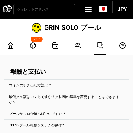
JPY
GRIN SOLO プール
297
報酬と支払い
コインの引き出し方法は？
最低支払額はいくらですか？支払額の基準を変更することはできます
支払いは2時間ごとに自動的に処理されます。支払いを受けるために
か？
は、支払い基準額に達する必要があります。ほとんどのコインで
は、「アカウント設定」タブで設定できます。
プールかソロか選べばいいですか？
最小支払額は、各コインのプールのメインページに表示されていま
最低支払額はいくらですか？支払額の基準を変更することはできま
す。
すか？
PPLNSプール報酬システムの動作?
デフォルトでプールを選択.
例えば、イーサリアムクラシックのマイニングプールの場合、最小
ある暗号通貨のアドレスに蓄積された報酬は、そのアドレスにのみ