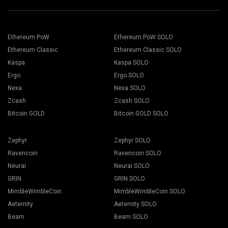
Addressフィールドにウォレットのアドレスを貼り付け、下
適切なマイニングソフトウェアを選択します。推奨されるマ
のNameフィールドに名前を入力します。 Createボタンを押
イニングソフトは、「
How to start
」のページに掲載されて
します。.
Ethereum PoW
Ethereum PoW SOLO
います。「保存」ボタンを押します。
2Minersマイニングプールを選択します。ポップアップが表
作業者タブを開きます。
Ethereum Classic
Ethereum Classic SOLO
示されたら、最も近いサーバーの場所を選択します。 ヨーロ
マイニングリグを選択し、マイニングボタンを押します。
ッパのデフォルトの場所はEUです.
Kaspa
Kaspa SOLO
Ergo
Ergo SOLO
Nexa
Nexa SOLO
Zcash
Zcash SOLO
Bitcoin GOLD
Bitcoin GOLD SOLO
ドロップダウンリストからウォレット、コイン、マイナーを
選択します。
Zephyr
Zephyr SOLO
Ravencoin
Ravencoin SOLO
Neurai
Neurai SOLO
GRIN
GRIN SOLO
「全て適用」ボタンを押すと、マイニングが始まります。
MimbleWimbleCoin
MimbleWimbleCoin SOLO
Aeternity
Aeternity SOLO
Beam
Beam SOLO