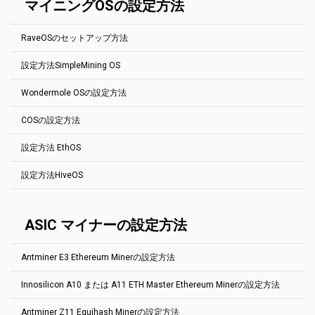
ても構いません.
マイニングOSの設定方法
ても構いません.
port 4040 --user YOUR_ADDRESS.RIG_ID --pass x
操作は、ウォレットをアドレス・エディタに追加し、プールを選択
Thisは、BitcoinGoldマイニングプールの基本設定です。host:portア
し、作業者の構成内のタグをクリックして新しく追加したウォレッ
ドレスを変更するだけで、他のEquihash 144.5プールを簡単に設定
YOUR_ADDRESS はウォレットの住所です。
トを選択するだけです。利益の切り替えを設定するには、
ブログの
できます。
RIG_ID は、マイナー統計ページに表示するリグの名前です。 最大32
RaveOSのセットアップ方法
投稿を確認してください
(英語で)
文字。 英字、数字、記号を使用する"-"および"_".空のままにしておい
miniZ.exe --url YOUR_ADDRESS.RIG_ID@btg.2miners.com:4040 --
ても構いません.
ETH (gminer): --pass x --algo ethash --server (POOL:ETH-2MINERS) --
log --gpu-line --extra
設定方法SimpleMining OS
port (AUTO) --ssl 0 --user (WALLET:ETH).(WORKER)
RaveOSは、マイニングのためだけに作られた人気のLinuxディスト
Aeternity
YOUR_ADDRESS はウォレットの住所です。
リビューションです。完全なRaveOS
インストールガイド
（英語）
RIG_ID は、マイナー統計ページに表示するリグの名前です。 最大32
Wondermole OSの設定方法
miner.exe --algo aeternity --server ae.2miners.com --port 4040 --
は、私たちのブログで見つけることができます。
SimpleMiningは、非常に人気の高い鉱業ディストロです。最も重要
文字。 英字、数字、記号を使用する"-"および"_".空のままにしておい
user YOUR_ADDRESS.RIG_ID
なプールに対して設定された基本的なプールを見つけてください。
ても構いません.
イーサリアムのマイニングプールの基本的な設定方法を以下に示し
COSの設定方法
host:portアドレスを変更するだけで、他のプールを簡単に設定でき
Grin
ます。その他のプールについても、以下の手順で簡単に設定できま
Wondermoleは使いやすいマイニングディストログラです。硬貨と
ます。どのマイナーを使用する必要があるか不明な場合は、プール
す。各プールの「
How to start
」セクションを参照してください。ス
鉱山会社を選択し、2Minersプールと最寄りの場所を指定します。
miner.exe --algo grin29 --server grin.2miners.com --port 3030 --user
の「始め方」セクションに進んでください。
テップ1にしたがってウォレットアドレスを作成します。
設定方法 EthOS
YOUR_ADDRESS.RIG_ID
COSは、CoinFlyのエコシステムの一環として、マイニングのみを目
YOUR_ADDRESS はウォレットの住所です。
RaveOS
のページへ
的として作成されたLinuxディストリビューションです。
Beam
RIG_ID は、マイナー統計ページに表示するリグの名前です。 最大32
設定方法HiveOS
EthOSは非常に人気のある採鉱ディストロです。最も重要なプール
左側のメニューにある「ウォレット」をクリックします。
イーサリアムのマイニングプールの基本的な設定方法を以下に示し
文字。 英字、数字、記号を使用する"-"および"_".空のままにしておい
miner.exe --algo beamhash --server beam.2miners.com --port 5252
に対して設定された基本的なプールを見つけてください。host:port
ます。その他のプールについても、以下の手順で簡単に設定できま
ても構いません.
--ssl 1 --user YOUR_ADDRESS.RIG_ID --pass x
アドレスを変更するだけで、他のプールを簡単に設定できます。 ど
す。各プールの「
How to start
」セクションを参照してください。ス
HiveOSは、マイニング目的でのみ作成された、人気の高いLinuxデ
Ethereum PhoenixMiner
のマイナーを使用する必要があるか不明な場合は、プールの「開始
テップ1にしたがってウォレットアドレスを作成します。
ィストリビューションです。ビームマイニングプールの基本設定を
ASIC マイナーの設定方法
方法」セクションに進んでください。
見つけてください。次の手順で、他のプールを簡単に設定できま
-rvram -1 -coin eth -pool eth.2miners.com:2020 -
COSをインストールします。
す。関連するプールの「始め方」セクションに進んでください。 手
wal YOUR_ADDRESS.RIG_ID -proto 4
Dagger Hashimoto Ethminer:
ファームタブに移動します。リグラインをクリックして、
順1に従って、ウォレット・アドレスを作成します。
Antminer E3 Ethereum Minerの設定方法
「設定」をクリックします。
Beam Gminer
1.3.2
バージョンから開始EthOS
追加"stratum1+tcp://" in
プールの前
https://beam.2miners.com/help
で変化する"stratumproxy enabled"
に"stratumproxy miner".
ウォレットの追加ボタンをクリックします。
--algo beamhash --server beam.2miners.com --port 5252 --ssl 1 --
移動先
HiveOS
Innosilicon A10 または A11 ETH Master Ethereum Minerの設定方法
これは、Callisto マイニングプールの基本設定です。
user YOUR_ADDRESS.RIG_ID --pass x
globalminer ethminer
移動先Flight Sheetsタブ.
maxgputemp 85
URL: stratum+tcp://clo.2miners.com:3030
Grin Gminer
Antminer Z11 Equihash Minerの設定方法
stratumproxy enabled