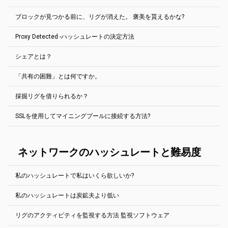
プールに1MS/sがあり、9MS/sの鉱夫が現れると、90%の報酬が得
保存をクリックします。
ブロックチェーンでは、報酬は3.125 BTC、Ethereum PoWネットワ
られる。その数日前にもプールにブロックがなかったとしても。
Orphan
は拒否されたブロックです。ほとんどの場合、他のプールが
ークでは2 ETHW、Ravencoinネットワークでは2500 RVNなどで
ブロックが見つかる前に、リグが消えた。 褒美を貰えるかな?
PPLNS報酬システムを使用します。プールは、プールの最後のN個の
同じブロック・ソリューションを見つけたときに、プールよりも少
ブロックがいつ見つかるかは誰も予測できなかった。ハッシュパワ
す。.
共有から送信した共有の数を確認し、その値に基づいて配分を行い
し（数ミリ秒）速い時間で同じブロック・ソリューションを見つけ
ーを借りて、ブロックを見つけるのに「時間通り」になることは不
Proxy Detected -ハッシュレートの決定方法
しかし、暗号通貨によっては、自分だけで調べても、妥当な時間内
ます。EthereumPoW 300000の最後の株式が考慮されます（
詳細を
たときに表示されます。
可能だ。
PPLNS報酬システムを使用します。プールでは、最後のN株で送信し
にブロック解が見つかる場合もある。地元の施設で採掘する各硬貨
参照
）。 シェア率が0%の場合は、0の報酬が得られます。 残念なが
た株式の割合が計算されます。 報奨金のブロックは、この割合に比
孤立ブロックには全く報酬がない。これらのブロックは、ブロック
プールで使用されるPPLNSシステムは、プールのホッピングを防ぐ
に対して、常に完全なノードを実行するのは困難です。 したがっ
ら…
シェアとは？
例して、マイナー間で共有されます。
リスト内で特別な「
Reject
」タグでマークされます。
ので、安心してください。
このプールは、採掘リグ（労働者）が送信した株の量に基づいて、
て、2Minersは、私たちが持っている金貨すべてにSOLOプールを提
あなたのハッシュレートを決定します。この値は、報告されたハッ
示します。 標準プールと同じ方法で動作します。指定したアドレス
プールのハッシュレートによっては、N株の合計が上がるまでに、し
「共有の困難」とは何ですか。
シュレート（マイニングソフトウェア）とは異なる場合がありま
にマイニング・ソフトウェアで接続すると、次の2Miners機能がす
ばらく（通常は数分）かかる。
共有は、ブロックに対して有効なハッシュである可能性がありま
す。
べて使用可能になります。 統計、ボットなど
支払額の設定が難しい場合は、2Miners イーサリアムプールの支払
す。株は、自分の仕事を証明するために、自分のリグがプールに送
したがって、ブロックが見つかるまでにリグを設定すると、（オン
鉱夫のシェア率は、統計ページと鉱夫の推定日次利益に表示されま
額を修正する方法の記事をお読みください。
How to Modify Payout
採掘リグを借りられるか？
る。チェック
この記事
.
一部の鉱山会社は、低難度の共有を除外し、ブロックを解決する共
SOLOマイニングとは、独自の（またはリースした）ハードウェアを
になっていたので）完全に報酬を得ることができます。 ブロックの
2Miners・プールを使用すると、各マイナーは、株式の発行に際し
す。 これは単なる概算値であることに注意してください。 プールブ
Threshold on 2Miners Ethereum Pool: Detailed Guide
(英語)
有だけを送信する特別なプロキシサーバを使用していることに気づ
使いながら、他の鉱山会社の助けを借りずに、暗号通貨マイニング
15分前に電源が切れると、何も得られません。
て静的な問題を抱えます。
この記事を確認する
.
ロックにはいくつかのトランザクションが含まれ、より多くのコス
きました。これは、ハッシュレートの低いマイナーとして多くのブ
の一種です。 一区画の解決策を見つければ – もし見つけなければ、
SSLを使用してマイニングプールに接続する方法?
2Minersは、Mining Rigサービス自体を提供しませんが、既知のすべ
トがかかる可能性があります。一方、ブロックは
Uncleまたは
ロックを見つけ出す。マイナーがプロキシ・サーバを正確に使用す
コインを手に入れる – 何も得られない。 ABBAの歌によると「勝者
てのRig Rentalsサービスをサポートします。
Orphan
。
る理由はわかりません。 インターネットのトラフィックを減らした
が全てを奪う」。
いと思っているのかもしれません。
Secure Sockets Layer (SSL)接続は、2Minersプールで使用できま
2Minersは、
Miningrigrentals.com
と
Nicehash.com
の正式なプール
詳細を表示
(英語で)
す。
ネットワークのハッシュレートと難易度
としてサポートされています。
プロキシサーバを使用しているマイナーが見つかった場合は、彼の
SSLポートを見つけるには、金貨の” 開始方法”ページの下に移動しま
統計ページに特別な「Proxy Detected」タグを追加します。
ほとんどのコインにはNicehash専用のポートがあります。
す。
Nicehashを使うなら、各硬貨のヘルプセクション「始め方」を見て
私のハッシュレートで私はいくら欲しいか?
例Ethereum (ETH):
ください。
https://eth.2miners.com/jp/help
私のハッシュレートは炭鉱夫より低い
見込みのある報酬を見積もる方法はいろいろある。
マイニングソフトウェアの設定が異なる場合があります。
PoolとSoloマイニングに最適な計算ツールは、
リグのアクティビティを監視する方法 監視ソフトウェア
PhoenixMiner (全てのエサッシュ硬貨)
自分のハッシュレートが徐々に増えていく。お待ちください。この
https://2cryptocalc.com/
プールは、採掘リグ（労働者）が送信した株の量に基づいて、あな