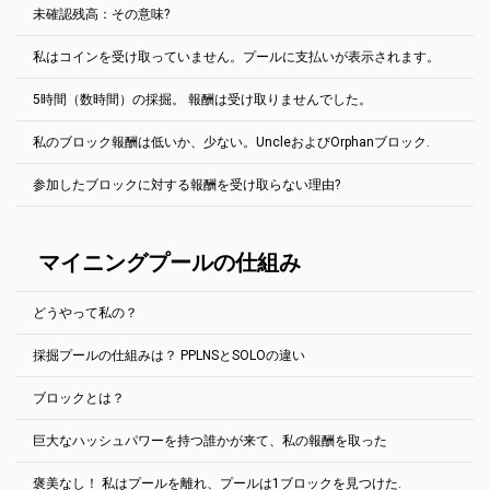
支払額は0.1ETCです。
支払われることがあります。ウォレットの残高を統合することはで
十分なハッシュパワーを持っていて、ソロの働き方を知っている場
未確認残高：その意味?
きません。
2Minersプールは、公正な報酬システム「最後のN株当たり支払い」
合にのみ、ソロを実行します。
- PPLNSを使用します。 このシステムは、「プールホッピング」を防
マイニング・プールの機能: PPLNS vs. SOLO
(英語で)
私はコインを受け取っていません。プールに支払いが表示されます。
ぐために使用されます。 プールは、プールの最後のN個の共有から
プールで見つかったすべてのブロックは、プールが報酬を受け取る
送信した共有の数を確認し、その値に基づいて配分を行います。 N
前に確認する必要があります。 つまり、このブロックの後にある程
値はプールごとに異なります:
5時間（数時間）の採掘。 報酬は受け取りませんでした。
度のブロックが渡されます。
通常は、しばらく待つだけです。
Ergo, EthereumPoW -過去300000株
プールの「ブロック」の欄を見て、特定の硬貨に必要なブロック数
プールで支払いが進んでいるが、財布が空になっている場合もあ
私のブロック報酬は低いか、少ない。UncleおよびOrphanブロック.
を調べて下さい。 たとえば、
ビットコインゴールド
100ブロックが
Ravencoin, Kaspa, Bitcoin Cash -過去200000株
ブロックが見つかるとすぐに褒美がもらえる。 もう少しお待ち下さ
る。 まず最初に、金貨の小節目を確認してください。 ブロックチェ
必要です。 1ブロックあたり平均10分= 20時間が必要なため、残高
い。 PPLNS報酬システムを使用します。 ブロックが見つかる間は、
ーンの支払いが見えるか？ 「はい」の場合 – >しばらく待ってくだ
Zephyr -過去100000株
が未確認から未払に転送されます。
参加したブロックに対する報酬を受け取らない理由?
マイニングを行う必要があります（ブロックが見つからない場合で
さい。 ウォレット・ソフトウェアが必要な量の取引確認を受け取る
Ethereum PoWネットワークは、他のEthash硬貨と同様に、叔父と
も）。
Grin -過去60000株
のに、数分（または数時間）かかります。 特に交換用の財布に私の
孤立したブロックを持っている。
ものを入れれば。
PPLNSは集合プールです。 炭鉱夫は一緒に働いてブロックを見つけ
Ethereum Classic, Beam, Neoxa, Nervos CKB, Neurai, Nexa, Clore,
2Minersでは、PPLNS報酬システムを使用します。炭鉱夫は一緒に働
Uncle
は、最も長いチェーン上にないブロックです。Ethereum
る。 見つかると、彼らはハッシュレートに基づいてブロック報酬を
Zcash -過去50000株
硬貨は皆、異なるブロックチェーン探査機を持っている。 ただし、
いてブロックを見つける。 見つかると、彼らはハッシュレートに基
マイニングプールの仕組み
PoWは、メインチェーン上の作業量を叔父の作業量で増やす（従っ
分割した。
通常、支払いのTx IDはクリックできます。
づいてブロック報酬を分割した。 このシステムは、「プールホッピ
て、作業量や少なくとも多くの作業量が古いブロックで無駄にな
Bitcoin Gold, Aeternity, MimbleWimbleCoin -過去20000株
ング」を防ぐために使用されます。 プールは、プールの最後のN個
る）ことで、中央集権化の動機を減らし、チェーンのセキュリティ
硬貨が難しい場合は、ブロックを見つけるのに時間がかかる場合が
の共有から送信した共有の数を確認し、その値に基づいて配分を行
Cortex -過去12000株
を高めるために、炭鉱夫を一覧に加える。
どうやって私の？
あります。 数時間か、時には数日も！ お待ちください。または、難
います。 たとえば、Ethereum PoWのN値は300,000株です。
詳細
ブロックの確認には、硬貨ごとに異なる時間が必要です。
しいコインを選択してください。
Uncleブロックは、通常のブロックよりも大幅に低い報酬を持ちま
を表示
採掘プールの仕組みは？ PPLNSとSOLOの違い
す。Uncleブロックは、ブロック一覧に特別な「Uncle」タグが付い
プールの運は500%以上だ。 問題ない？
ほとんどのコインの支払い基準を変更することができます。
次の場所に移動してください。 ヘルプ セクション採鉱リグがなくて
たとえば、GPUを1台だけ取得した場合など、ハッシュレートが低す
ています。
も採掘は可能です。
ぎる場合があります。 この場合、ブロックが見つかったときに共有
アカウント設定タブを開きます。
ブロックとは？
をプールに送信する場合でも、割合は0になります（最後の300,000
作業者のIPアドレス欄には、Webサイトで表示される作業者
マイニングプールは、接続されたすべての鉱山会社から解決策を得
例EthereumPoW (ETHW):
から0の共有を取得した場合）。このブロックに対する報酬は受け取
のIPアドレスを入力してください。IPアドレスの最後の桁
る。その多数の解決策の1つが適切な解決策と思われる場合、プール
https://ethw.2miners.com/ja/help
りません。 ただし、日々の報酬を平均で掘り続ける場合は、
計算値
は、Webサイトのプロンプトに対応していなければなりませ
巨大なハッシュパワーを持つ誰かが来て、私の報酬を取った
は作成されたブロックに対して報酬を受け取る。 この報酬は、炭鉱
取引データはブロック単位で記録される。ブロックチェーンの末端
に達する必要があります.
ん。
労働者の努力に比例して共有され、財布に送られる。
に追加される新しいブロックに鉱夫が新しいトランザクションを処
支払額フィールドに希望する支払額を入力します。
褒美なし！ 私はプールを離れ、プールは1ブロックを見つけた.
理しています。
その答えを知ったプールは褒美をもらう。例えば、ビットコイン・