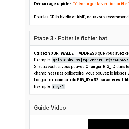
Démarrage rapide -
Télécharger la version prête à
Pour les GPUs Nvidia et AMD, nous vous recomman
Etape 3 - Editer le fichier bat
Utilisez
YOUR_WALLET_ADDRESS
que vous avez cr
Exemple:
grin188kxu9vjtq82zrnz03xjtc6up6vs
Si vous voulez, vous pouvez
Changer RIG_ID
dans le
champ n'est pas obligatoire. Vous pouvez le laissez v
Longueur maximum du
RIG_ID = 32 caractères
. Uti
Exemple:
rig-1
Guide Video