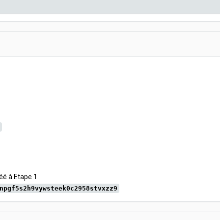
éé à Etape 1.
npgf5s2h9vywsteek0c2958stvxzz9