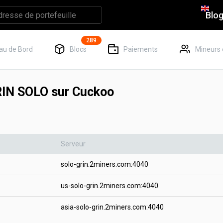
Blo
289
au de Bord
Blocs
Paiements
Mineurs 
IN SOLO sur Cuckoo
Serveur
solo-grin.2miners.com:4040
us-solo-grin.2miners.com:4040
asia-solo-grin.2miners.com:4040