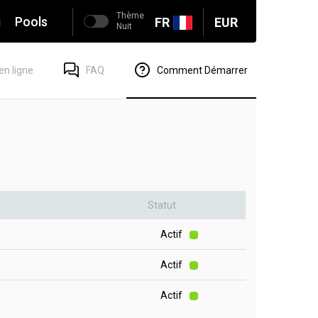
Thème
g
Pools
FR
EUR
Nuit
en ligne
FAQ
Comment Démarrer
Statut
Actif
Actif
Actif