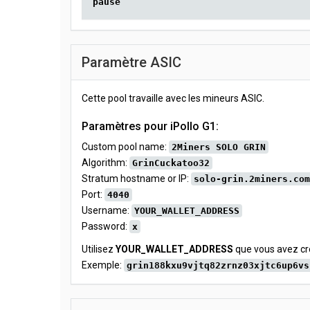
pause
Paramètre ASIC
Cette pool travaille avec les mineurs ASIC.
Paramètres pour iPollo G1:
Custom pool name:
2Miners SOLO GRIN
Algorithm:
GrinCuckatoo32
Stratum hostname or IP:
solo-grin.2miners.com
Port:
4040
Username:
YOUR_WALLET_ADDRESS
Password:
x
Utilisez
YOUR_WALLET_ADDRESS
que vous avez cr
Exemple:
grin188kxu9vjtq82zrnz03xjtc6up6vs