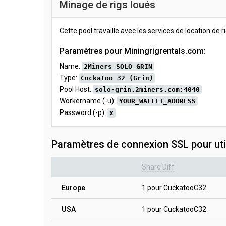
Minage de rigs loués
Cette pool travaille avec les services de location de r
Paramètres pour Miningrigrentals.com:
Name:
2Miners SOLO GRIN
Type:
Cuckatoo 32 (Grin)
Pool Host:
solo-grin.2miners.com:4040
Workername (-u):
YOUR_WALLET_ADDRESS
Password (-p):
x
Paramètres de connexion SSL pour uti
Share Diff
Europe
1 pour CuckatooC32
USA
1 pour CuckatooC32