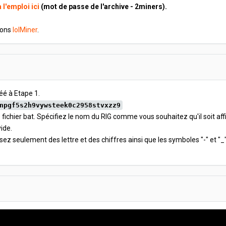
 l'emploi ici
(mot de passe de l'archive - 2miners).
dons
lolMiner
.
éé à Etape 1.
npgf5s2h9vywsteek0c2958stvxzz9
 fichier bat. Spécifiez le nom du RIG comme vous souhaitez qu'il soit af
ide.
lisez seulement des lettre et des chiffres ainsi que les symboles "-" et "_"