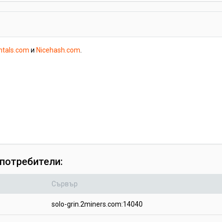
ntals.com
и
Nicehash.com
.
 потребители:
Сървър
solo-grin.2miners.com:14040