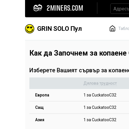
2MINERS.COM
GRIN SOLO Пул
Табл
Как да Започнем за копаене
Изберете Вашият сървър за копаен
Дялова трудност
Европа
1 за CuckatooC32
Сащ
1 за CuckatooC32
Азия
1 за CuckatooC32