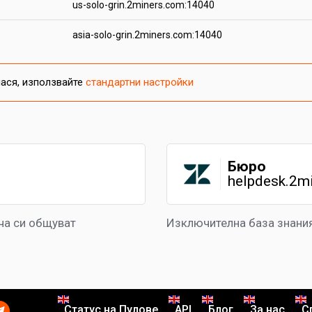
us-solo-grin.2miners.com:14040
asia-solo-grin.2miners.com:14040
лася, използвайте
стандартни настройки
Бюро
helpdesk.2m
ча си общуват
Изключителна база знания
Статус на Пулове
API
Блог
За нас
С