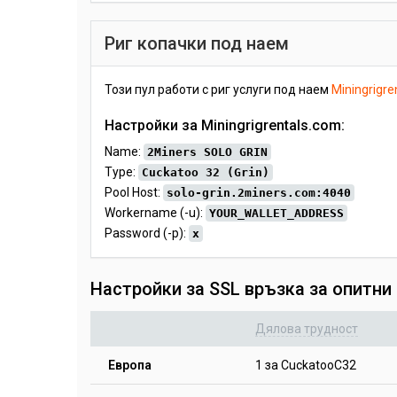
Риг копачки под наем
Този пул работи с риг услуги под наем
Miningrigre
Настройки за Miningrigrentals.com:
Name:
2Miners SOLO GRIN
Type:
Cuckatoo 32 (Grin)
Pool Host:
solo-grin.2miners.com:4040
Workername (-u):
YOUR_WALLET_ADDRESS
Password (-p):
x
Настройки за SSL връзка за опитни
Дялова трудност
Европа
1 за CuckatooC32