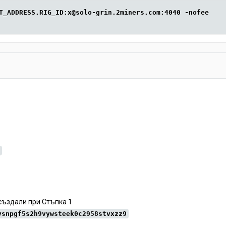
T_ADDRESS.RIG_ID:x@solo-grin.2miners.com:4040 -nofee
създали при Стъпка 1
vsnpgf5s2h9vywsteek0c2958stvxzz9