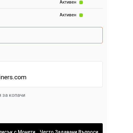
Активен
Активен
iners.com
 за копачи
писък с Монети
Често Задавани Въпроси