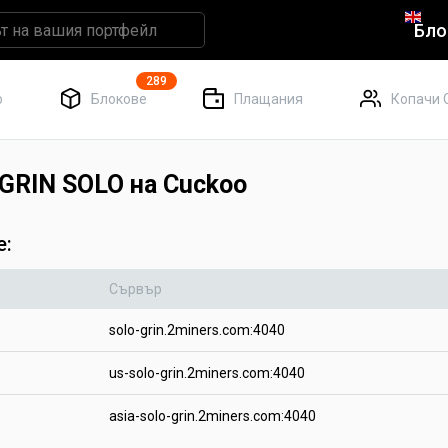
Бло
289
о
Блокове
Плащания
Копачи 
 GRIN SOLO на Cuckoo
е:
Сървър
solo-grin.2miners.com:4040
us-solo-grin.2miners.com:4040
asia-solo-grin.2miners.com:4040