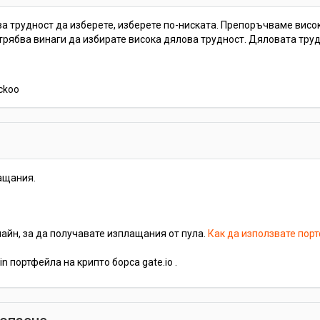
а трудност да изберете, изберете по-ниската. Препоръчваме висока
е трябва винаги да избирате висока дялова трудност. Дяловата тру
ckoo
ащания.
айн, за да получавате изплащания от пула.
Как да използвате пор
 портфейла на крипто борса gate.io .