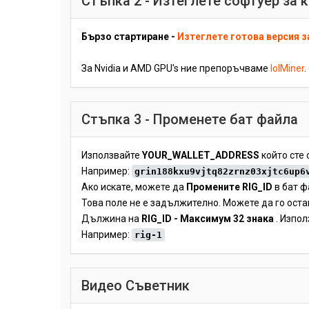
Стъпка 2 - Изтеглете софтуер за 
Бързо стартиране -
Изтеглете готова версия з
За Nvidia и AMD GPU's ние препоръчваме
lolMiner
.
Стъпка 3 - Променете бат файла
Използвайте
YOUR_WALLET_ADDRESS
който сте 
Например:
grin188kxu9vjtq82zrnz03xjtc6up6
Ако искате, можете да
Промените RIG_ID
в бат ф
Това поле не е задължително. Можете да го оста
Дължина на
RIG_ID - Максимум 32 знака
. Изпол
Например:
rig-1
Видео Съветник