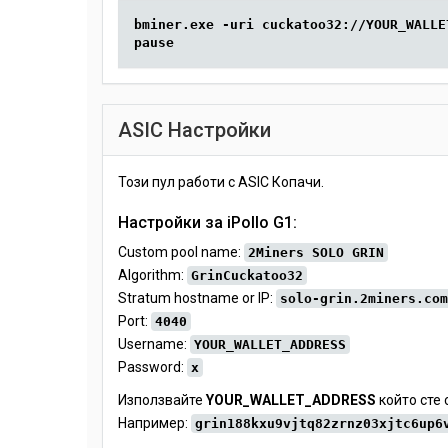
bminer.exe -uri cuckatoo32://YOUR_WALLE
pause
ASIC Настройки
Този пул работи с ASIC Копачи.
Настройки за iPollo G1:
Custom pool name:
2Miners SOLO GRIN
Algorithm:
GrinCuckatoo32
Stratum hostname or IP:
solo-grin.2miners.com
Port:
4040
Username:
YOUR_WALLET_ADDRESS
Password:
x
Използвайте
YOUR_WALLET_ADDRESS
който сте 
Например:
grin188kxu9vjtq82zrnz03xjtc6up6