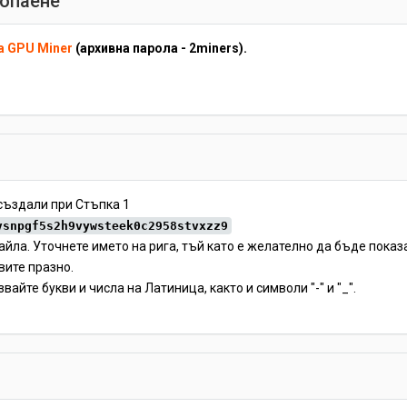
копаене
а GPU Miner
(архивна парола - 2miners).
създали при Стъпка 1
vsnpgf5s2h9vywsteek0c2958stvxzz9
айла. Уточнете името на рига, тъй като е желателно да бъде показ
вите празно.
звайте букви и числа на Латиница, както и символи "-" и "_".