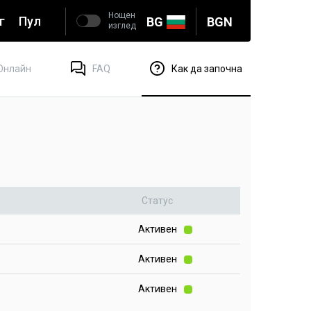
Нощен
г
Пул
BG
BGN
изглед
Онлайн
FAQ
Как да започна
Статус
Активен
Активен
Активен