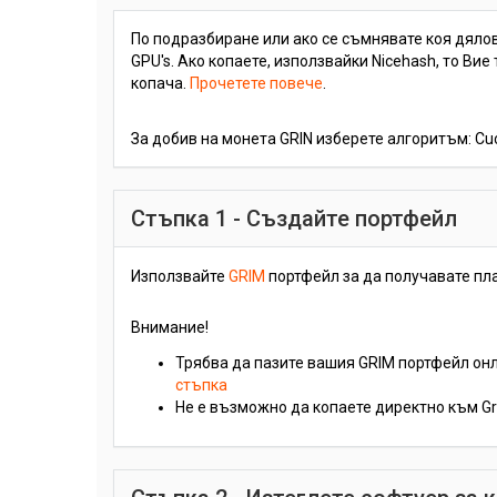
По подразбиране или ако се съмнявате коя дялов
GPU's. Ако копаете, използвайки Nicehash, то Ви
копача.
Прочетете повече
.
За добив на монета GRIN изберете алгоритъм: Cu
Стъпка 1 - Създайте портфейл
Използвайте
GRIM
портфейл за да получавате пл
Внимание!
Трябва да пазите вашия GRIM портфейл онл
стъпка
Не е възможно да копаете директно към Grin