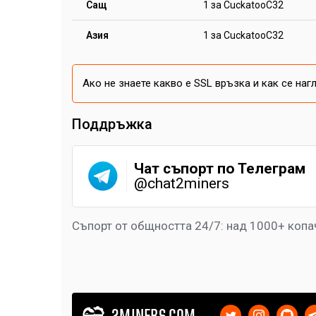
Сащ
1 за CuckatooC32
Азия
1 за CuckatooC32
Ако не знаете какво е SSL връзка и как се наг
Поддръжка
Чат съпорт по Телеграм
@chat2miners
Съпорт от общността 24/7: над 1000+ копа